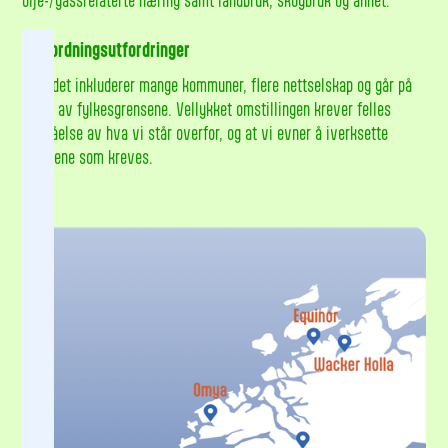
olje-/gassrelaterte næring samt landbruk, skogbruk og annet.
Samordningsutfordringer
Området inkluderer mange kommuner, flere nettselskap og går på
tvers av fylkesgrensene. Vellykket omstillingen krever felles
forståelse av hva vi står overfor, og at vi evner å iverksette
tiltakene som kreves.