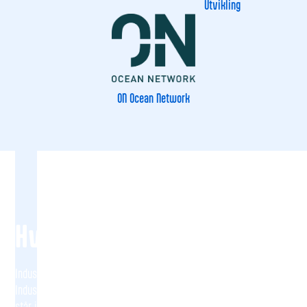
Utvikling
ON Ocean Network
Hvorfor Kystkrafta?
Industrien i regionen står midt i en omfattende omstilling.
Industrien skaper store verdier og gir mange arbeidsplasser. Nå
står industrien overfor strenge krav om utslippskutt,