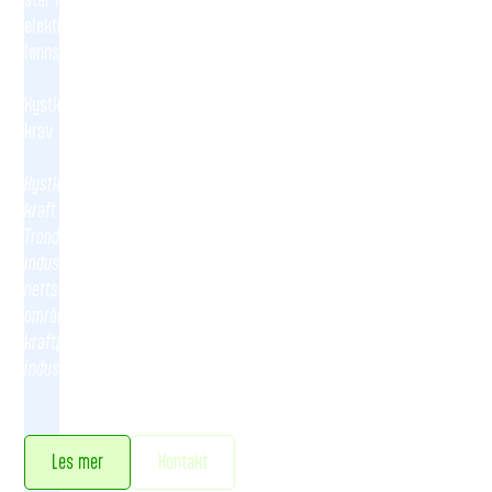
elektrifisering og effektivisering. Dette utfordrer både
lønnsomheten og konkurransekraften.
Kystkrafta er en invitasjon til samarbeid med industrien for å møte
krav og utnytte muligheter som oppstår.
Kystkrafta har i flere år arbeidet for å sikre sterkt nett og nok
kraft til omstillingen i området mellom Romsdalsfjorden og
Trondheimsfjorden. I første fase fremskaffet vi oversikt over
industribehov og planer, og ga innspill til Statnett og
nettselskapenes regionale utviklingsplaner for strømnettet i
området. I påfølgende faser har vi kartlagt potensial for
kraftproduksjon og etablert selskapet Energimester for
industrikraftprosjekter.
Les mer
Kontakt